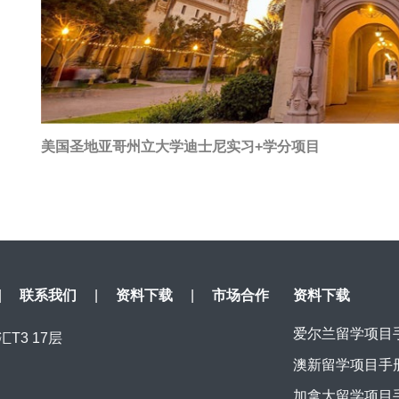
美国圣地亚哥州立大学迪士尼实习+学分项目
|
联系我们
|
资料下载
|
市场合作
资料下载
爱尔兰留学项目
T3 17层
澳新留学项目手
加拿大留学项目