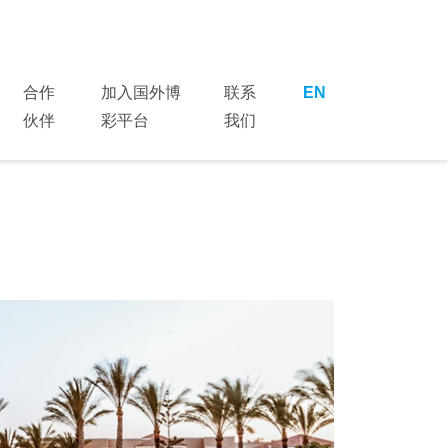
合作
加入国外博
联系
EN
伙伴
彩平台
我们