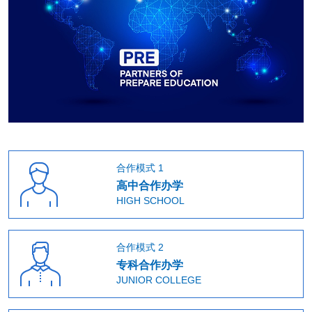
合作模式 1
高中合作办学
HIGH SCHOOL
合作模式 2
专科合作办学
JUNIOR COLLEGE