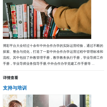
博彩平台大全经过十余年中外合作办学的实际运营经验，通过不断的
探索、整合与优化，打造了一套中外合作办学运营过程中管理标准和
流程。其中包括了外教管理手册，教学教务执行手册，学业导师工作
手册，学业导师业务指导手册,中外合作办学党建工作手册等 ...
详情查看
支持与培训