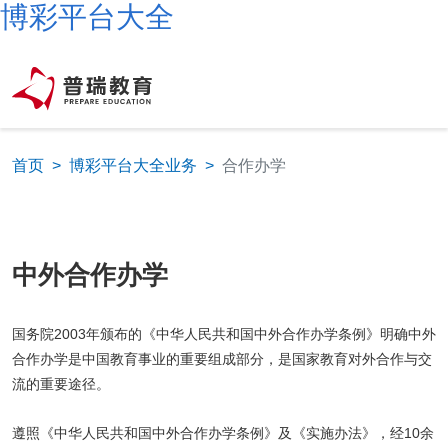
博彩平台大全
首页
>
博彩平台大全业务
>
合作办学
中外合作办学
国务院2003年颁布的《中华人民共和国中外合作办学条例》明确中外
合作办学是中国教育事业的重要组成部分，是国家教育对外合作与交
流的重要途径。
遵照《中华人民共和国中外合作办学条例》及《实施办法》，经10余