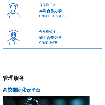
合作模式 3
本科合作办学
UNDERGRADUATE
合作模式 4
硕士合作办学
GRADUATE
管理服务
高校国际化云平台