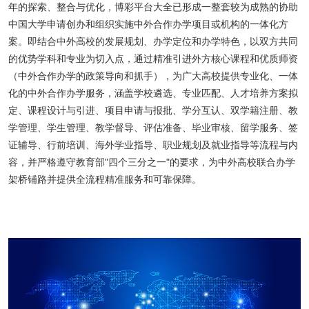
年的探索、整合与优化，博彩平台大全已形成一整套较为成熟的协助
中国大学申请创办和组织实施中外合作办学项目或机构的一体化方
案。即结合中外高校的发展规划、办学定位和办学特色，以双方共同
的优势学科和专业为切入点，通过精准引进外方核心课程和优质师资
（中外合作办学的政策导向和抓手），为广大高校提供专业化、一体
化的中外合作办学服务，涵盖学校遴选、专业匹配、人才培养方案拟
定、课程设计与引进、项目申请与报批、学分互认、双学籍注册、教
学管理、学生管理、教学督导、评估准备、毕业审核、留学服务、签
证辅导、行前培训、海外学业指导、职业规划及就业指导等流程与内
容，并严格遵守教育部"四个三分之一"的要求，为中外高校联合办学
架桥铺路并提供全流程精准服务和可靠保障。