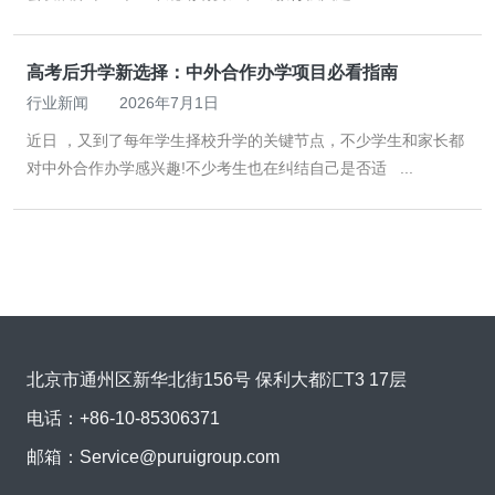
高考后升学新选择：中外合作办学项目必看指南
行业新闻
2026年7月1日
近日 ，又到了每年学生择校升学的关键节点，不少学生和家长都
对中外合作办学感兴趣!不少考生也在纠结自己是否适
...
北京市通州区新华北街156号 保利大都汇T3 17层
电话：
+86-10-85306371
邮箱：
Service@puruigroup.com