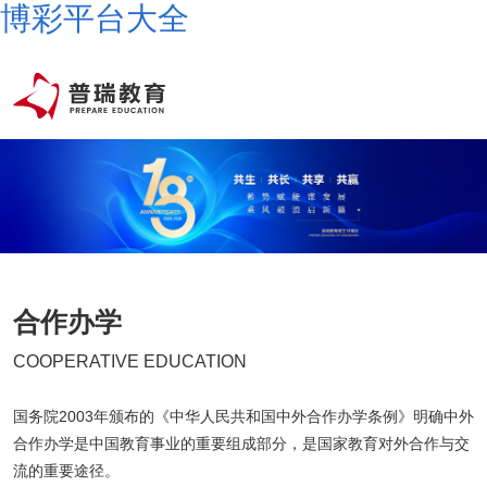
博彩平台大全
Previous
Next
合作办学
COOPERATIVE EDUCATION
国务院2003年颁布的《中华人民共和国中外合作办学条例》明确中外
合作办学是中国教育事业的重要组成部分，是国家教育对外合作与交
流的重要途径。