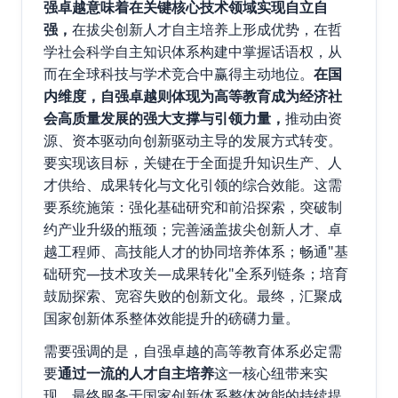
强卓越意味着在关键核心技术领域实现自立自
强，
在拔尖创新人才自主培养上形成优势，在哲
学社会科学自主知识体系构建中掌握话语权，从
而在全球科技与学术竞合中赢得主动地位。
在国
内维度，自强卓越则体现为高等教育成为经济社
会高质量发展的强大支撑与引领力量，
推动由资
源、资本驱动向创新驱动主导的发展方式转变。
要实现该目标，关键在于全面提升知识生产、人
才供给、成果转化与文化引领的综合效能。这需
要系统施策：强化基础研究和前沿探索，突破制
约产业升级的瓶颈；完善涵盖拔尖创新人才、卓
越工程师、高技能人才的协同培养体系；畅通"基
础研究—技术攻关—成果转化"全系列链条；培育
鼓励探索、宽容失败的创新文化。最终，汇聚成
国家创新体系整体效能提升的磅礴力量。
需要强调的是，自强卓越的高等教育体系必定需
要
通过一流的人才自主培养
这一核心纽带来实
现，最终服务于国家创新体系整体效能的持续提