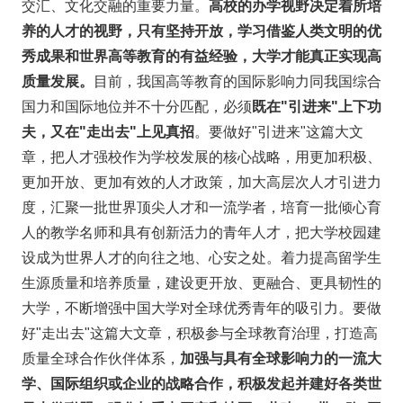
交汇、文化交融的重要力量。
高校的办学视野决定着所培
养的人才的视野，只有坚持开放，学习借鉴人类文明的优
秀成果和世界高等教育的有益经验，大学才能真正实现高
质量发展。
目前，我国高等教育的国际影响力同我国综合
国力和国际地位并不十分匹配，必须
既在
"引进来"上下功
夫，
又在"走出去"上见真招
。要做好"引进来"这篇大文
章，把人才强校作为学校发展的核心战略，用更加积极、
更加开放、更加有效的人才政策，加大高层次人才引进力
度，汇聚一批世界顶尖人才和一流学者，培育一批倾心育
人的教学名师和具有创新活力的青年人才，把大学校园建
设成为世界人才的向往之地、心安之处。着力提高留学生
生源质量和培养质量，建设更开放、更融合、更具韧性的
大学，不断增强中国大学对全球优秀青年的吸引力。要做
好"走出去"这篇大文章，积极参与全球教育治理，打造高
质量全球合作伙伴体系，
加强与具有全球影响力的一流大
学、国际组织或企业的战略合作，积极发起并建好各类世