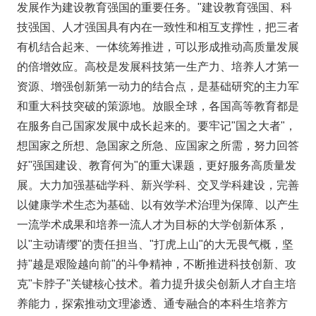
发展作为建设教育强国的重要任务。"建设教育强国、科
技强国、人才强国具有内在一致性和相互支撑性，把三者
有机结合起来、一体统筹推进，可以形成推动高质量发展
的倍增效应。高校是发展科技第一生产力、培养人才第一
资源、增强创新第一动力的结合点，是基础研究的主力军
和重大科技突破的策源地。放眼全球，各国高等教育都是
在服务自己国家发展中成长起来的。要牢记"国之大者"，
想国家之所想、急国家之所急、应国家之所需，努力回答
好"强国建设、教育何为"的重大课题，更好服务高质量发
展。大力加强基础学科、新兴学科、交叉学科建设，完善
以健康学术生态为基础、以有效学术治理为保障、以产生
一流学术成果和培养一流人才为目标的大学创新体系，
以"主动请缨"的责任担当、"打虎上山"的大无畏气概，坚
持"越是艰险越向前"的斗争精神，不断推进科技创新、攻
克"卡脖子"关键核心技术。着力提升拔尖创新人才自主培
养能力，探索推动文理渗透、通专融合的本科生培养方