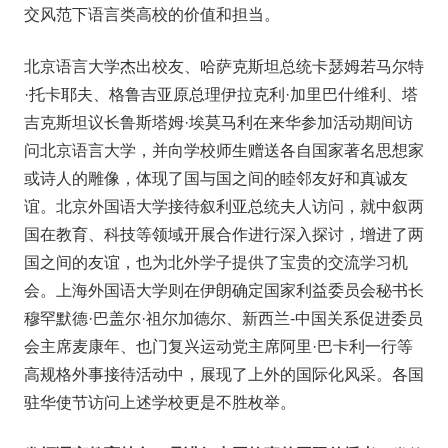
交风范下语言类高校的价值和担当。
北京语言大学杰出校友、哈萨克斯坦总统卡瑟姆若马尔特
·托卡耶夫、格鲁吉亚原总理伊拉克利·加里巴什维利、塔
吉克斯坦议长鲁斯塔姆·埃莫马利在来华参加活动期间访
问北京语言大学，并向学校师生赠送各自国家著名思想家
或诗人的雕像，体现了国与国之间的睦邻友好和真诚友
谊。北京外国语大学接待叙利亚总统夫人访问，就中叙两
国在教育、科技等领域开展合作进行深入探讨，增进了两
国之间的友谊，也为北外学子提供了宝贵的交流学习机
会。上海外国语大学则在伊朗确定国家利益委员会秘书长
穆罕默德·巴盖尔·祖尔加德尔、新西兰-中国关系促进委员
会主席麦康年、也门复兴运动党主席阿里·巴卡利一行等
高规格外事接待活动中，展现了上外的国际化风采。各国
驻华使节访问上述学校更是不胜枚举。