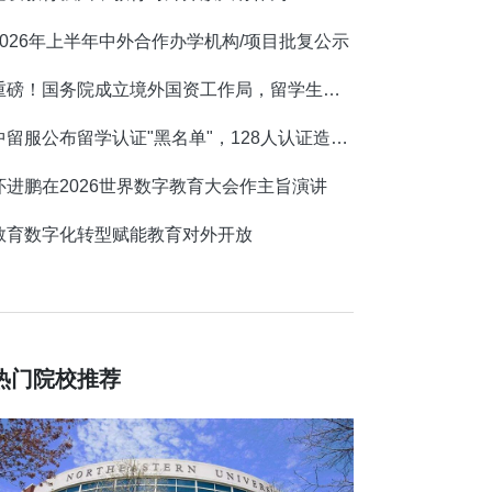
2026年上半年中外合作办学机构/项目批复公示
重磅！国务院成立境外国资工作局，留学生迎来央企就业新机遇！
中留服公布留学认证"黑名单"，128人认证造假被点名
怀进鹏在2026世界数字教育大会作主旨演讲
教育数字化转型赋能教育对外开放
热门院校推荐