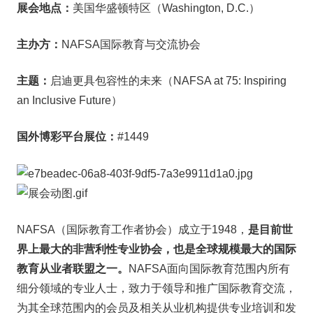
展会地点：
美国华盛顿特区（Washington, D.C.）
主办方：
NAFSA国际教育与交流协会
主题：
启迪更具包容性的未来（NAFSA at 75: Inspiring
an Inclusive Future）
国外博彩平台展位：
#1449
NAFSA（国际教育工作者协会）成立于1948，
是目前世
界上最大的非营利性专业协会，也是全球规模最大的国际
教育从业者联盟之一。
NAFSA面向国际教育范围内所有
细分领域的专业人士，致力于领导和推广国际教育交流，
为其全球范围内的会员及相关从业机构提供专业培训和发