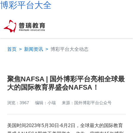
博彩平台大全
首页
>
新闻资讯
>
博彩平台大全动态
聚焦NAFSA | 国外博彩平台亮相全球最
大的国际教育界盛会NAFSA！
浏览：3967
编辑：小瑞
来源：国外博彩平台公众号
美国时间2023年5月30日-6月2日，全球最大的国际教育