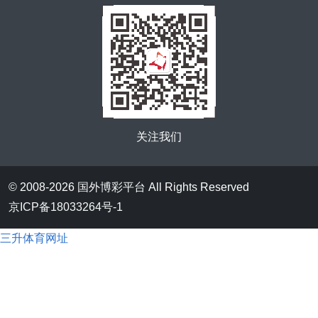
关注我们
© 2008-2026
国外博彩平台
All Rights Reserved
京ICP备18033264号-1
三升体育网址