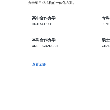
办学项目或机构的一体化方案。
高中合作办学
专科
HIGH SCHOOL
JUNI
本科合作办学
硕士
UNDERGRADUATE
GRAD
查看全部