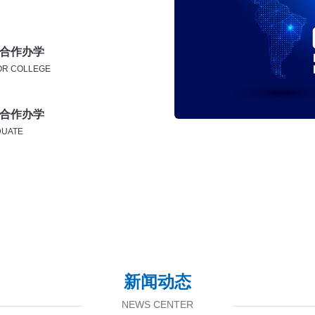
合作办学
OR COLLEGE
合作办学
UATE
新闻动态
NEWS CENTER