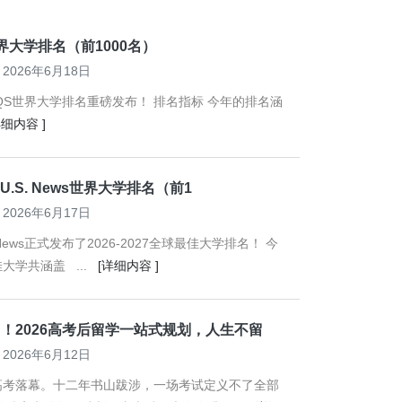
世界大学排名（前1000名）
2026年6月18日
7QS世界大学排名重磅发布！ 排名指标 今年的排名涵
详细内容 ]
27 U.S. News世界大学排名（前1
2026年6月17日
 News正式发布了2026-2027全球最佳大学排名！ 今
佳大学共涵盖
...
[详细内容 ]
 B！2026高考后留学一站式规划，人生不留
2026年6月12日
高考落幕。十二年书山跋涉，一场考试定义不了全部