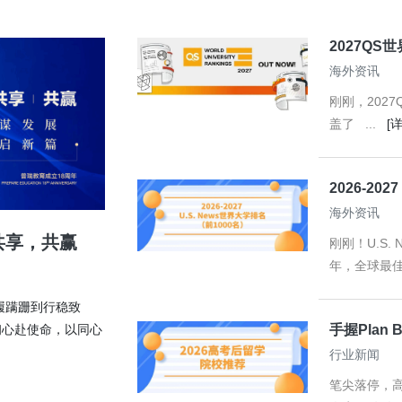
2027QS
海外资讯
刚刚，202
盖了
...
[
2026-20
海外资讯
共享，共赢
刚刚！U.S.
年，全球最
履蹒跚到行稳致
手握Plan
初心赴使命，以同心
行业新闻
笔尖落停，