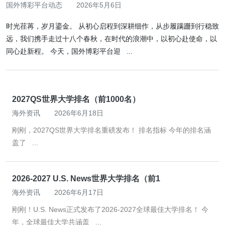
国外博彩平台动态
2026年5月6日
时光荏苒，岁月鎏金。 从初心启程到深耕细作，从步履蹒跚到行稳致
远，我们携手走过十八个春秋，在时代的浪潮中，以初心赴使命，以
同心赴新程。 今天，国外博彩平台迎
...
2027QS世界大学排名（前1000名）
海外资讯
2026年6月18日
刚刚，2027QS世界大学排名重磅发布！ 排名指标 今年的排名涵
盖了
...
2026-2027 U.S. News世界大学排名（前1
海外资讯
2026年6月17日
刚刚！U.S. News正式发布了2026-2027全球最佳大学排名！ 今
年，全球最佳大学共涵盖
...