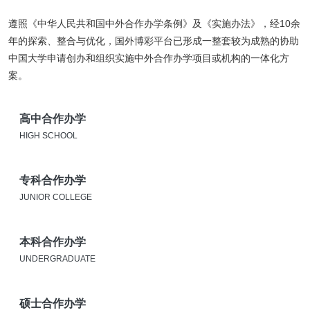
遵照《中华人民共和国中外合作办学条例》及《实施办法》，经10余
年的探索、整合与优化，国外博彩平台已形成一整套较为成熟的协助
中国大学申请创办和组织实施中外合作办学项目或机构的一体化方
案。
高中合作办学
HIGH SCHOOL
专科合作办学
JUNIOR COLLEGE
本科合作办学
UNDERGRADUATE
硕士合作办学