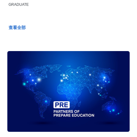
GRADUATE
查看全部