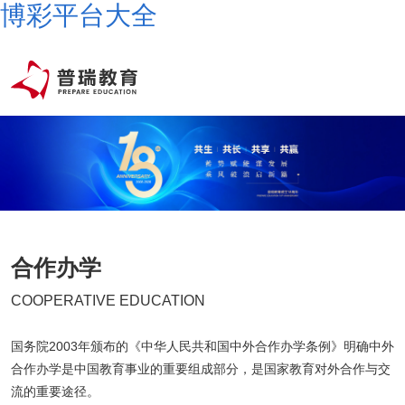
博彩平台大全
Previous
Next
合作办学
COOPERATIVE EDUCATION
国务院2003年颁布的《中华人民共和国中外合作办学条例》明确中外
合作办学是中国教育事业的重要组成部分，是国家教育对外合作与交
流的重要途径。