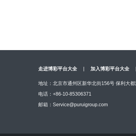
走进博彩平台大全
|
加入博彩平台大全
地址：
北京市通州区新华北街156号 保利大都汇
电话：
+86-10-85306371
邮箱：
Service@puruigroup.com