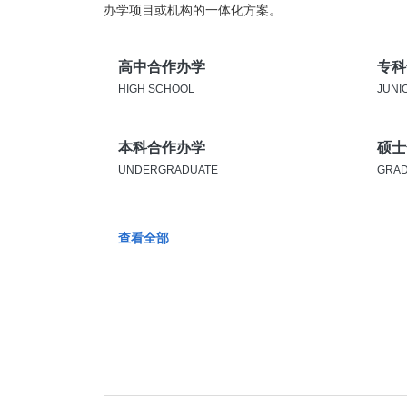
办学项目或机构的一体化方案。
高中合作办学
专科
HIGH SCHOOL
JUNI
本科合作办学
硕士
UNDERGRADUATE
GRAD
查看全部