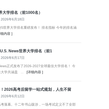
世界大学排名（前1000名）
2026年6月18日
7QS世界大学排名重磅发布！ 排名指标 今年的排名涵
详细内容 ]
27 U.S. News世界大学排名（前1
2026年6月17日
 News正式发布了2026-2027全球最佳大学排名！ 今
佳大学共涵盖
...
[详细内容 ]
 B！2026高考后留学一站式规划，人生不留
2026年6月12日
高考落幕。十二年书山跋涉，一场考试定义不了全部