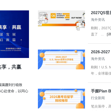
2027QS
海外资讯
刚刚，202
盖了
...
[
2026-20
海外资讯
共享，共赢
刚刚！U.S.
年，全球最
履蹒跚到行稳致
手握Plan
初心赴使命，以同心
行业新闻
笔尖落停，