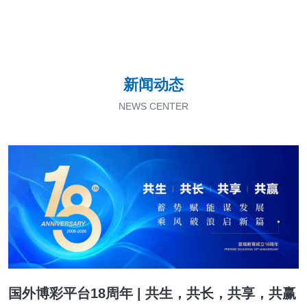
新闻动态
NEWS CENTER
国外博彩平台18周年 | 共生，共长，共享，共赢