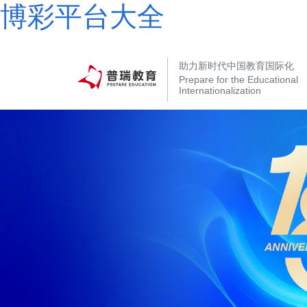
博彩平台大全
助力新时代中国教育国际化
Prepare for the Educational
Internationalization
Previous