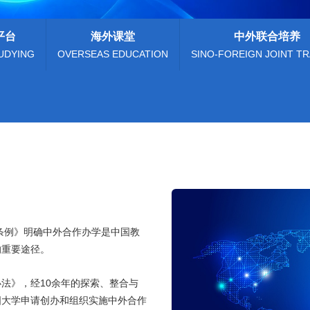
平台
海外课堂
中外联合培养
UDYING
OVERSEAS EDUCATION
SINO-FOREIGN JOINT TR
学条例》明确中外合作办学是中国教
的重要途径。
法》，经10余年的探索、整合与
国大学申请创办和组织实施中外合作