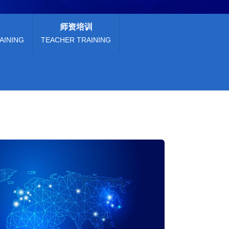
师资培训
AINING
TEACHER TRAINING