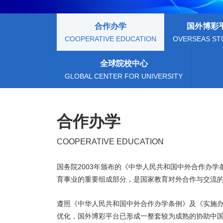
合作办学
国外博彩
COOPERATIVE EDUCATION
OVERSEAS ST
全球院校中心
GLOBAL CENTER FOR UNIVERSITY
合作办学
COOPERATIVE EDUCATION
国务院2003年颁布的《中华人民共和国中外合作办
育事业的重要组成部分，是国家教育对外合作与交流
遵照《中华人民共和国中外合作办学条例》及《实施办
优化，国外博彩平台已形成一整套较为成熟的协助中