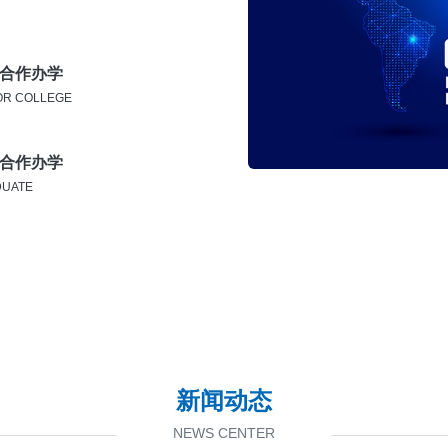
合作办学
OR COLLEGE
合作办学
UATE
新闻动态
NEWS CENTER