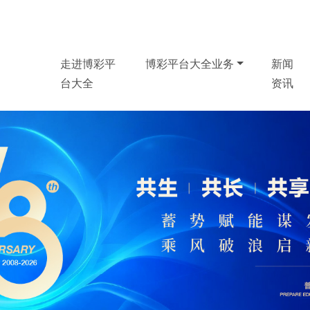
走进博彩平
博彩平台大全业务
新闻
台大全
资讯