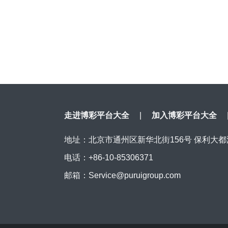
走进博彩平台大全
|
加入博彩平台大全
地址：
北京市通州区新华北街156号 保利大都汇
电话：
+86-10-85306371
邮箱：
Service@puruigroup.com