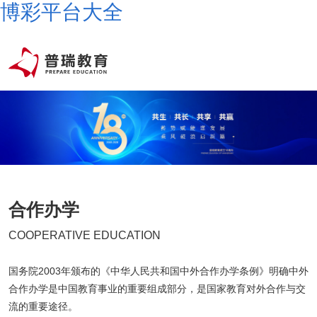
博彩平台大全
Previous
Next
合作办学
COOPERATIVE EDUCATION
国务院2003年颁布的《中华人民共和国中外合作办学条例》明确中外
合作办学是中国教育事业的重要组成部分，是国家教育对外合作与交
流的重要途径。