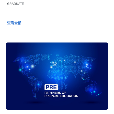
GRADUATE
查看全部