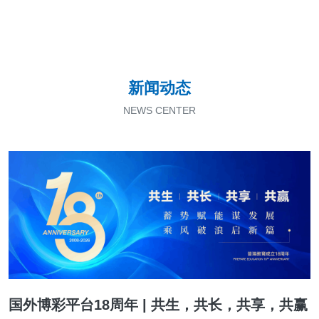
新闻动态
NEWS CENTER
国外博彩平台18周年 | 共生，共长，共享，共赢