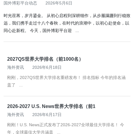
国外博彩平台动态
2026年5月6日
时光荏苒，岁月鎏金。 从初心启程到深耕细作，从步履蹒跚到行稳致
远，我们携手走过十八个春秋，在时代的浪潮中，以初心赴使命，以
同心赴新程。 今天，国外博彩平台迎
...
2027QS世界大学排名（前1000名）
海外资讯
2026年6月18日
刚刚，2027QS世界大学排名重磅发布！ 排名指标 今年的排名涵
盖了
...
2026-2027 U.S. News世界大学排名（前1
海外资讯
2026年6月17日
刚刚！U.S. News正式发布了2026-2027全球最佳大学排名！ 今
年，全球最佳大学共涵盖
...