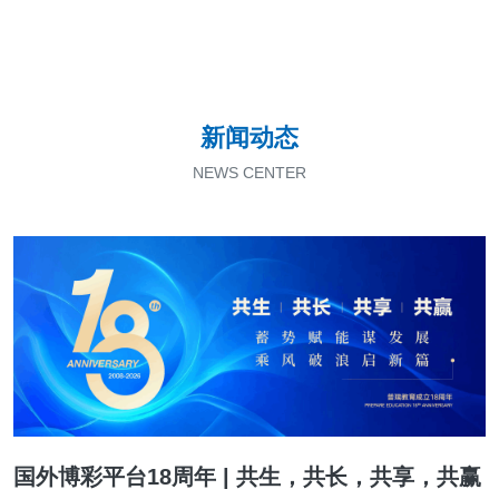
新闻动态
NEWS CENTER
国外博彩平台18周年 | 共生，共长，共享，共赢