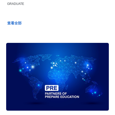
GRADUATE
查看全部