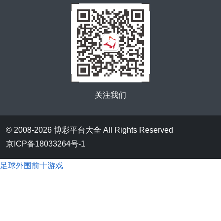
关注我们
© 2008-2026
博彩平台大全
All Rights Reserved
京ICP备18033264号-1
足球外围前十游戏