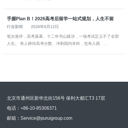
手握Plan B！2026高考后留学一站式规划，人生不留
行业新闻
2026年6月12日
笔尖落停，高考落幕。十二年书山跋涉，一场考试定义不了全部
人生。 有人静待高考分数、冲刺国内本科，也有人跳
...
北京市通州区新华北街156号 保利大都汇T3 17层
电话：
+86-10-85306371
邮箱：
Service@puruigroup.com