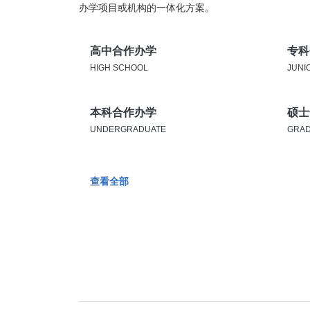
办学项目或机构的一体化方案。
高中合作办学
专科
HIGH SCHOOL
JUNI
本科合作办学
硕士
UNDERGRADUATE
GRAD
查看全部