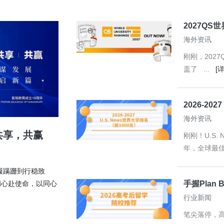
2027QS
海外资讯
刚刚，202
盖了
...
[
2026-20
海外资讯
共享，共赢
刚刚！U.S.
年，全球最
履蹒跚到行稳致
手握Plan
初心赴使命，以同心
行业新闻
笔尖落停，