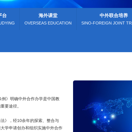
平台
海外课堂
中外联合培养
UDYING
OVERSEAS EDUCATION
SINO-FOREIGN JOINT TR
学条例》明确中外合作办学是中国教
的重要途径。
法》，经10余年的探索、整合与
国大学申请创办和组织实施中外合作