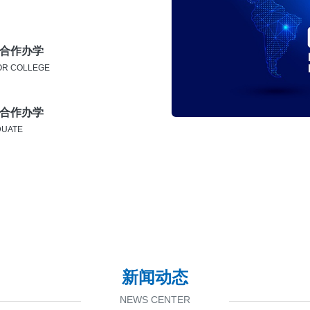
合作办学
OR COLLEGE
合作办学
UATE
新闻动态
NEWS CENTER