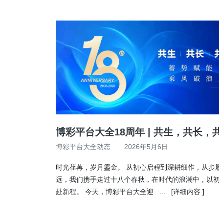
博彩平台大全18周年 | 共生，共长，
博彩平台大全动态
2026年5月6日
时光荏苒，岁月鎏金。 从初心启程到深耕细作，从步
远，我们携手走过十八个春秋，在时代的浪潮中，以
赴新程。 今天，博彩平台大全迎
...
[详细内容 ]